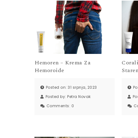
Hemoren – Krema Za
Coral
Hemoroide
Stare
Posted on: 31 srpnja, 2023
Po
Posted by:
Petra Novak
Po
Comments:
0
C