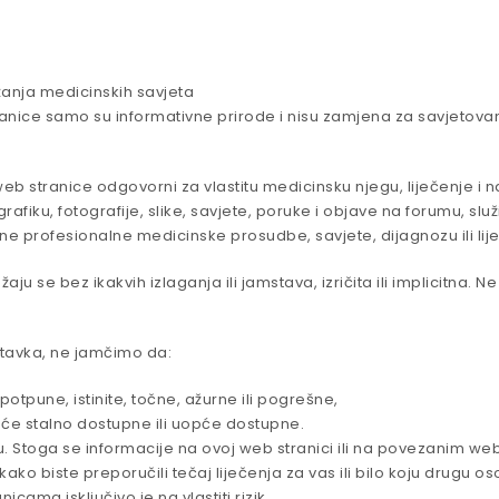
žanja medicinskih savjeta
ranice samo su informativne prirode i nisu zamjena za savjetovanje
web stranice odgovorni za vlastitu medicinsku njegu, liječenje i n
 grafiku, fotografije, slike, savjete, poruke i objave na forumu, 
e profesionalne medicinske prosudbe, savjete, dijagnozu ili lij
ju se bez ikakvih izlaganja ili jamstava, izričita ili implicitna. 
tavka, ne jamčimo da:
otpune, istinite, točne, ažurne ili pogrešne,
 će stalno dostupne ili uopće dostupne.
 Stoga se informacije na ovoj web stranici ili na povezanim web
 kako biste preporučili tečaj liječenja za vas ili bilo koju drugu
cama isključivo je na vlastiti rizik.