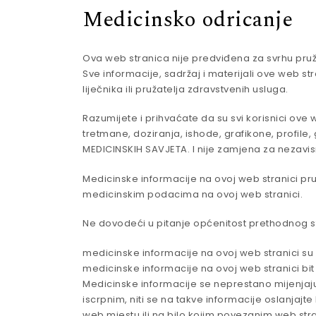
Medicinsko odricanje
Ova web stranica nije predviđena za svrhu pru
Sve informacije, sadržaj i materijali ove web st
liječnika ili pružatelja zdravstvenih usluga.
Razumijete i prihvaćate da su svi korisnici ove 
tretmane, doziranja, ishode, grafikone, profile,
MEDICINSKIH SAVJETA. I nije zamjena za nezavisn
Medicinske informacije na ovoj web stranici pruža
medicinskim podacima na ovoj web stranici.
Ne dovodeći u pitanje općenitost prethodnog s
medicinske informacije na ovoj web stranici su p
medicinske informacije na ovoj web stranici bit
Medicinske informacije se neprestano mijenjaju.
iscrpnim, niti se na takve informacije oslanjajte
web mjestu ili na bilo kojim povezanim web strani