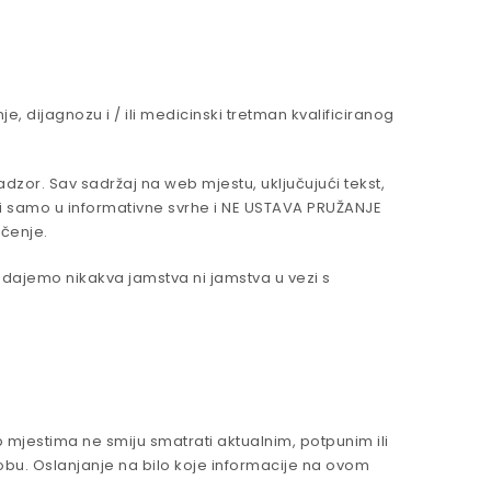
, dijagnozu i / ili medicinski tretman kvalificiranog
adzor. Sav sadržaj na web mjestu, uključujući tekst,
služi samo u informativne svrhe i NE USTAVA PRUŽANJE
ečenje.
Ne dajemo nikakva jamstva ni jamstva u vezi s
 mjestima ne smiju smatrati aktualnim, potpunim ili
 osobu. Oslanjanje na bilo koje informacije na ovom