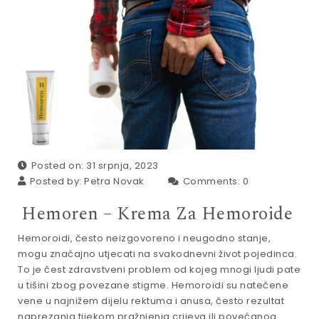
Posted on: 31 srpnja, 2023
Posted by:
Petra Novak
Comments:
0
Hemoren – Krema Za Hemoroide
Hemoroidi, često neizgovoreno i neugodno stanje,
mogu značajno utjecati na svakodnevni život pojedinca.
To je čest zdravstveni problem od kojeg mnogi ljudi pate
u tišini zbog povezane stigme. Hemoroidi su natečene
vene u najnižem dijelu rektuma i anusa, često rezultat
naprezanja tijekom pražnjenja crijeva ili povećanog