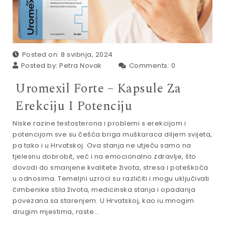
Posted on: 8 svibnja, 2024
Posted by:
Petra Novak
Comments:
0
Uromexil Forte – Kapsule Za
Erekciju I Potenciju
Niske razine testosterona i problemi s erekcijom i
potencijom sve su češća briga muškaraca diljem svijeta,
pa tako i u Hrvatskoj. Ova stanja ne utječu samo na
tjelesnu dobrobit, već i na emocionalno zdravlje, što
dovodi do smanjene kvalitete života, stresa i poteškoća
u odnosima. Temeljni uzroci su različiti i mogu uključivati
čimbenike stila života, medicinska stanja i opadanja
povezana sa starenjem. U Hrvatskoj, kao iu mnogim
drugim mjestima, raste…