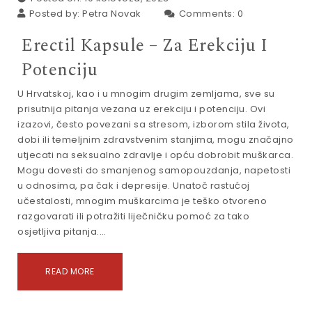
Posted by:
Petra Novak
Comments:
0
Erectil Kapsule – Za Erekciju I
Potenciju
U Hrvatskoj, kao i u mnogim drugim zemljama, sve su
prisutnija pitanja vezana uz erekciju i potenciju. Ovi
izazovi, često povezani sa stresom, izborom stila života,
dobi ili temeljnim zdravstvenim stanjima, mogu značajno
utjecati na seksualno zdravlje i opću dobrobit muškarca.
Mogu dovesti do smanjenog samopouzdanja, napetosti
u odnosima, pa čak i depresije. Unatoč rastućoj
učestalosti, mnogim muškarcima je teško otvoreno
razgovarati ili potražiti liječničku pomoć za tako
osjetljiva pitanja.…
READ MORE