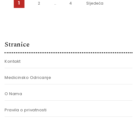
Brojevi stranica objava
1
2
…
4
Sljedeća
Stranice
Kontakt
Medicinsko Odricanje
O Nama
Pravila o privatnosti