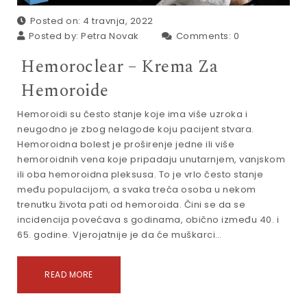
Posted on: 4 travnja, 2022
Posted by:
Petra Novak
Comments:
0
Hemoroclear – Krema Za
Hemoroide
Hemoroidi su često stanje koje ima više uzroka i
neugodno je zbog nelagode koju pacijent stvara.
Hemoroidna bolest je proširenje jedne ili više
hemoroidnih vena koje pripadaju unutarnjem, vanjskom
ili oba hemoroidna pleksusa. To je vrlo često stanje
među populacijom, a svaka treća osoba u nekom
trenutku života pati od hemoroida. Čini se da se
incidencija povećava s godinama, obično između 40. i
65. godine. Vjerojatnije je da će muškarci…
READ MORE