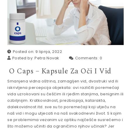
Posted on: 9 lipnja, 2022
Posted by:
Petra Novak
Comments:
0
O Caps – Kapsule Za Oči I Vid
Smanjena vidna oštrina, zamagljen vid, dvostruki vid ili
iskrivljena percepcija objekata: ovi različiti poremećaji
vida uzrokovani su češćim ili rjeđim stanjima, benignim ili
ozbiljnijim. Kratkovidnost, prezbiopija, katarakta,
dalekovidnost itd. sve su to poremećaji koji utječu na
naš vid i mogu utjecati na naš svakodnevni život. S kojim
se problemima vezanim uz optiku najčešće susrećemo i
što možemo učiniti da ograničimo njihov učinak? Jer