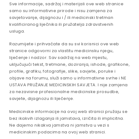
Sve informacije, sadržaj i materijali ove web stranice
samo su informativne prirode i nisu zamjena za
savjetovanje, dijagnozu i / ili medicinski tretman
kvalificiranog liječnika ili pružatelja zdravstvenih
usluga.
Razumijete i prihvaćate da su svi korisnici ove web
stranice odgovorni za vlastitu medicinsku njegu,
liječenje i nadzor. Sav sadržaj na web mjestu,
uključujući tekst, tretmane, doziranja, ishode, grafikone,
profile, grafiku, fotografije, slike, savjete, poruke i
objave na forumu, služi samo u informativne svrhe i NE
USTAVA PRUŽANJE MEDICINSKIH SAVJETA. I nije zamjena
za nezavisne profesionalne medicinske prosudbe,
savjete, dijagnozu ili liječenje.
Medicinske informacije na ovoj web stranici pružaju se
bez ikakvih izlaganja ili jamstava, izričita ili implicitna.
Ne dajemo nikakva jamstva ni jamstva u vezi s
medicinskim podacima na ovoj web stranici.