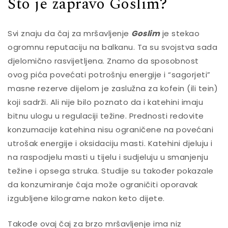
Što je zapravo Goslim?
Svi znaju da čaj za mršavljenje
Goslim
je stekao
ogromnu reputaciju na balkanu. Ta su svojstva sada
djelomično rasvijetljena. Znamo da sposobnost
ovog pića povećati potrošnju energije i “sagorjeti”
masne rezerve dijelom je zaslužna za kofein (ili tein)
koji sadrži. Ali nije bilo poznato da i katehini imaju
bitnu ulogu u regulaciji težine. Prednosti redovite
konzumacije katehina nisu ograničene na povećani
utrošak energije i oksidaciju masti. Katehini djeluju i
na raspodjelu masti u tijelu i sudjeluju u smanjenju
težine i opsega struka. Studije su također pokazale
da konzumiranje čaja može ograničiti oporavak
izgubljene kilograme nakon
keto dijete
.
Cialis si differenzia da altre medicine simili, perché
Takođe ovaj čaj za brzo mršavljenje ima niz