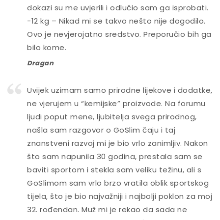
dokazi su me uvjerili i odlučio sam ga isprobati.
-12 kg – Nikad mi se takvo nešto nije dogodilo.
Ovo je nevjerojatno sredstvo. Preporučio bih ga
bilo kome.
Dragan
Uvijek uzimam samo prirodne lijekove i dodatke,
ne vjerujem u “kemijske” proizvode. Na forumu
ljudi poput mene, ljubitelja svega prirodnog,
našla sam razgovor o GoSlim čaju i taj
znanstveni razvoj mi je bio vrlo zanimljiv. Nakon
što sam napunila 30 godina, prestala sam se
baviti sportom i stekla sam veliku težinu, ali s
GoSlimom sam vrlo brzo vratila oblik sportskog
tijela, što je bio najvažniji i najbolji poklon za moj
32. rođendan. Muž mi je rekao da sada ne