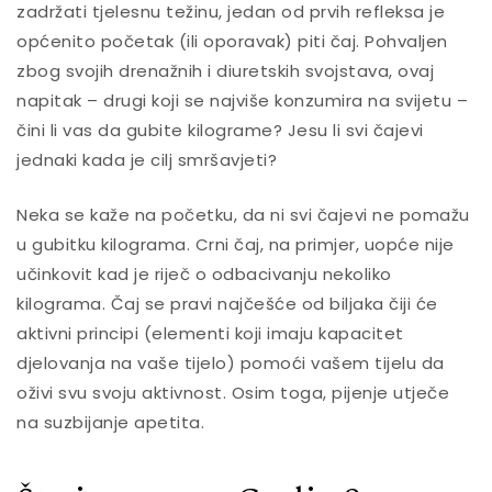
zadržati tjelesnu težinu, jedan od prvih refleksa je
općenito početak (ili oporavak) piti čaj. Pohvaljen
zbog svojih drenažnih i diuretskih svojstava, ovaj
napitak – drugi koji se najviše konzumira na svijetu –
čini li vas da gubite kilograme? Jesu li svi čajevi
jednaki kada je cilj smršavjeti?
Neka se kaže na početku, da ni svi čajevi ne pomažu
u gubitku kilograma.
Crni čaj
, na primjer, uopće nije
učinkovit kad je riječ o odbacivanju nekoliko
kilograma. Čaj se pravi najčešće od biljaka čiji će
aktivni principi (elementi koji imaju kapacitet
djelovanja na vaše tijelo) pomoći vašem tijelu da
oživi svu svoju aktivnost. Osim toga, pijenje utječe
na suzbijanje apetita.