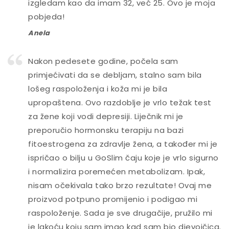
izgledam kao da imam 32, već 25. Ovo je moja
pobjeda!
Anela
Nakon pedesete godine, počela sam
primjećivati da se debljam, stalno sam bila
lošeg raspoloženja i koža mi je bila
upropaštena. Ovo razdoblje je vrlo težak test
za žene koji vodi depresiji. Liječnik mi je
preporučio hormonsku terapiju na bazi
fitoestrogena za zdravlje žena, a također mi je
ispričao o bilju u GoSlim čaju koje je vrlo sigurno
i normalizira poremećen metabolizam. Ipak,
nisam očekivala tako brzo rezultate! Ovaj me
proizvod potpuno promijenio i podigao mi
raspoloženje. Sada je sve drugačije, pružilo mi
je lakoću koju sam imao kad sam bio djevojčica.