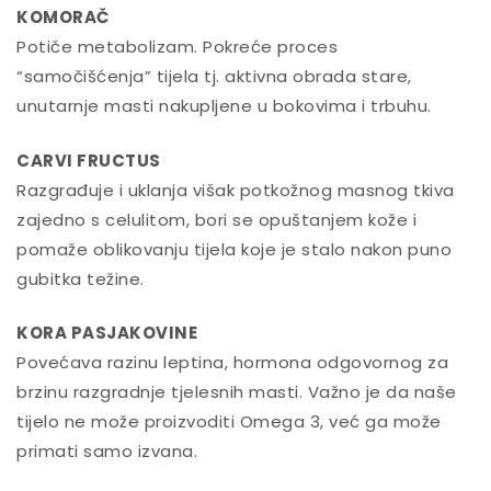
KOMORAČ
Potiče metabolizam. Pokreće proces
“samočišćenja” tijela tj. aktivna obrada stare,
unutarnje masti nakupljene u bokovima i trbuhu.
CARVI FRUCTUS
Razgrađuje i uklanja višak potkožnog masnog tkiva
zajedno s celulitom, bori se opuštanjem kože i
pomaže oblikovanju tijela koje je stalo nakon puno
gubitka težine.
KORA PASJAKOVINE
Povećava razinu leptina, hormona odgovornog za
brzinu razgradnje tjelesnih masti. Važno je da naše
tijelo ne može proizvoditi Omega 3, već ga može
primati samo izvana.