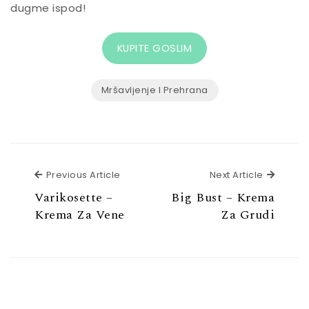
dugme ispod!
KUPITE GOSLIM
Mršavljenje I Prehrana
Previous Article
Next Ar
Previous Article
Next Article
Varikosette –
Big Bust – Krema
Krema Za Vene
Za Grudi