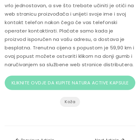
vrlo jednostavan, a sve što trebate učiniti je otići na
web stranicu proizvođača i unijeti svoje ime i svoj
kontakt telefon nakon čega će vas telefonski
operater kontaktirati. Plaćate samo kada je
proizvod isporučen na vašu adresu, a dostava je
besplatna. Trenutna cijena s popustom je 59,90 km i
ovaj popust možete ostvariti klikom na donji gumb i
naručivanjem sa službene web stranice distributera.
KLIKNITE OVDJE DA KUPITE NATURA ACTIVE KAPSULE
Koža
Previous Article
Next Ar