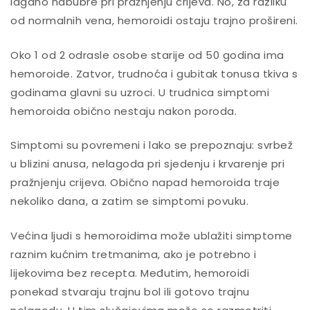
lagano nabubre pri pražnjenju crijeva. No, za razliku
od normalnih vena, hemoroidi ostaju trajno prošireni.
Oko 1 od 2 odrasle osobe starije od 50 godina ima
hemoroide. Zatvor, trudnoća i gubitak tonusa tkiva s
godinama glavni su uzroci. U trudnica simptomi
hemoroida obično nestaju nakon poroda.
Simptomi su povremeni i lako se prepoznaju: svrbež
u blizini anusa, nelagoda pri sjedenju i krvarenje pri
pražnjenju crijeva. Obično napad hemoroida traje
nekoliko dana, a zatim se simptomi povuku.
Većina ljudi s hemoroidima može ublažiti simptome
raznim kućnim tretmanima, ako je potrebno i
lijekovima bez recepta. Međutim, hemoroidi
ponekad stvaraju trajnu bol ili gotovo trajnu