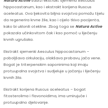
Natura Active
sadrži ekstrakt sjemena Aesculus
hippocastanum, kao i ekstrakt korijena Ruscus
aceleatus. Ova ljekovita biljna svojstva pomažu tijelu
da regenerira krvne žile, kao i cijelo tkivo pacijenta,
kako bi uklonili otekline. Zbog toga se
Natura Active
pokazala učinkovitom čak i kao pomoć u liječenju
krvnih ugrušaka.
Ekstrakt sjemenki Aesculus hippocastanum –
poboljšava cirkulaciju, olakšava probavu, jača vene.
Bogat je triterpenskim saponinima koji imaju
protuupalna svojstva i sudjeluje u jačanju i liječenju
krvnih žila.
Ekstrakt korijena Ruscus aceleatus – bogat
fitosterolima i flavonoidima, ima umirujuće i
protuupalno djelovanje.