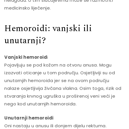
nelagodu. U tim slučajevima može se razmotriti
medicinsko liječenje.
Hemoroidi: vanjski ili
unutarnji?
Vanjski hemoroid
i
Pojavljuju se pod kožom na otvoru anusa. Mogu
izazvati oticanje u tom području. Osjetljiviji su od
unutarnjih hemoroida jer se na ovom području
nalaze osjetljivija živčana vlakna. Osim toga, rizik od
stvaranja krvnog ugruška u proširenoj veni veći je
nego kod unutarnjih hemoroida.
Unutarnji hemoroidi
Oni nastaju u anusu ili donjem dijelu rektuma.