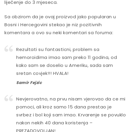
liječenje do 3 mjeseca.
Sa obzirom da je ovaj proizvod jako popularan u
Bosni i Hercegovini stekao je niz pozitivnih
komentara a ovo su neki komentari sa foruma:
Rezultati su fantasticni, problem sa
hemoroidima imao sam preko 11 godina, od
kako sam se doselio u Ameriku, sada sam
sretan covjek!!! HVALA!
Samir Fejzic
Nevjerovatno, na prvu nisam vjerovao da ce mi
pomoci, ali kroz samo 15 dana prestao je
svrbez i bol koji sam imao. Krvarenje se povuklo
nakon nekih 40 dana koristenja –
PREZADOVOLJAN!