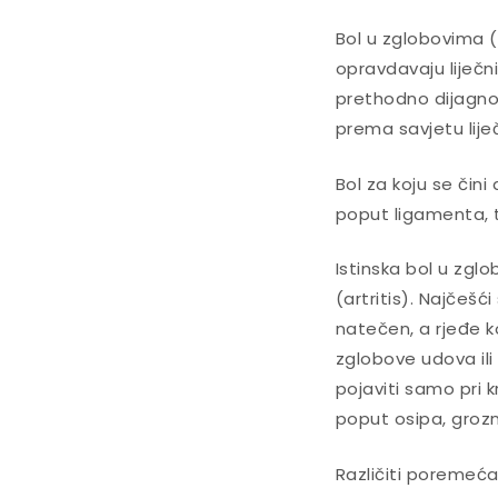
Bol u zglobovima (
opravdavaju liječn
prethodno dijagno
prema savjetu liječ
Bol za koju se čin
poput ligamenta, te
Istinska bol u zgl
(artritis). Najčešć
natečen, a rjeđe k
zglobove udova ili 
pojaviti samo pri k
poput osipa, grozn
Različiti poremećaj