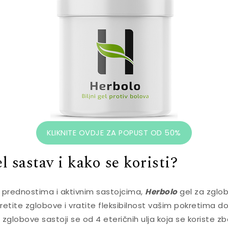
KLIKNITE OVDJE ZA POPUST OD 50%
l sastav i kako se koristi?
m prednostima i aktivnim sastojcima,
Herbolo
gel za zglo
etite zglobove i vratite fleksibilnost vašim pokretima d
 zglobove sastoji se od 4 eteričnih ulja koja se koriste zbo