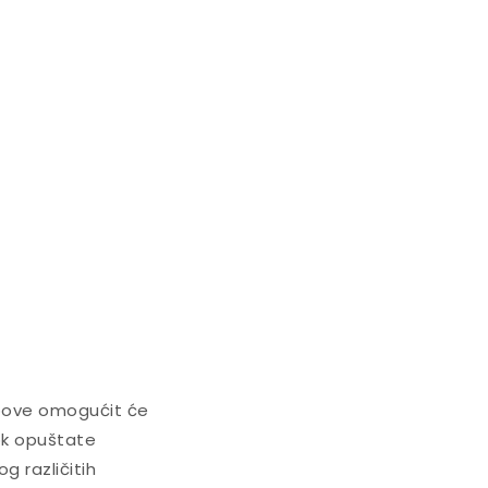
bove omogućit će
ok opuštate
g različitih