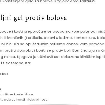
li korištenjem gela za bolove u zglobovima
Herbolo
.
ljni gel protiv bolova
obove i kosti preporučuje se osobama koje pate od miši
ili kroničnih (tortikolis, bolovi u leđima, kontrakture, bolo
 biljnih ulja sa opuštajućim mirisima donosi vam prirodno 
 pružiti dobrobit i boriti se protiv boli. Eterična ulja su č
kog mirisa. Njegova je učinkovitost dokazana kliničkim isp
 i fizioterapeuta:
 boli
ak
 mišićne kontrakture
 pokretljivosti i fleksibilnosti