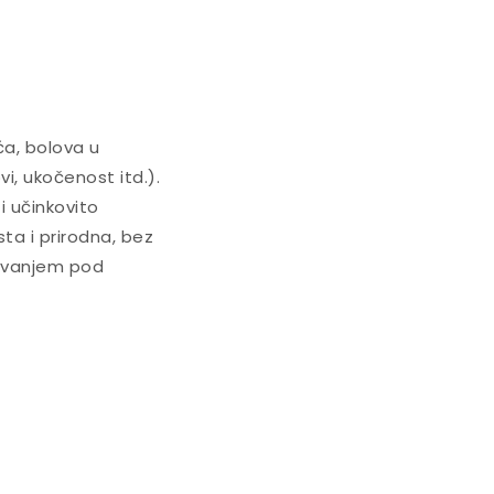
ća, bolova u
vi, ukočenost itd.).
i učinkovito
ista i prirodna, bez
itivanjem pod