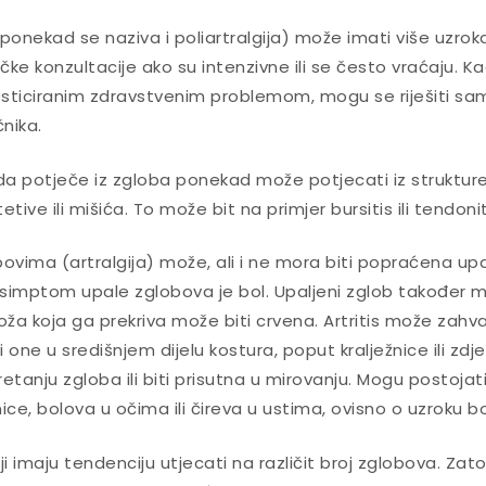
ponekad se naziva i poliartralgija) može imati više uzroka
ičke konzultacije ako su intenzivne ili se često vraćaju. 
sticiranim zdravstvenim problemom, mogu se riješiti sa
nika.
i da potječe iz zgloba ponekad može potjecati iz strukture
tive ili mišića. To može bit na primjer bursitis ili tendonit
obovima (artralgija) može, ali i ne mora biti popraćena 
i simptom upale zglobova je bol. Upaljeni zglob također mo
oža koja ga prekriva može biti crvena. Artritis može zahv
i one u središnjem dijelu kostura, poput kralježnice ili zdj
retanju zgloba ili biti prisutna u mirovanju. Mogu postojat
ice, bolova u očima ili čireva u ustima, ovisno o uzroku b
i imaju tendenciju utjecati na različit broj zglobova. Zato