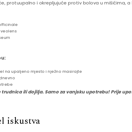
će, protuupalno i okrepljujuće protiv bolova u mišićima,
fficinale
aveolens
oseum
bu:
el na upaljeno mjesto i nježno masirajte
a dnevno
otrebe
e trudnica ili dojilja. Samo za vanjsku upotrebu! Prije up
l iskustva