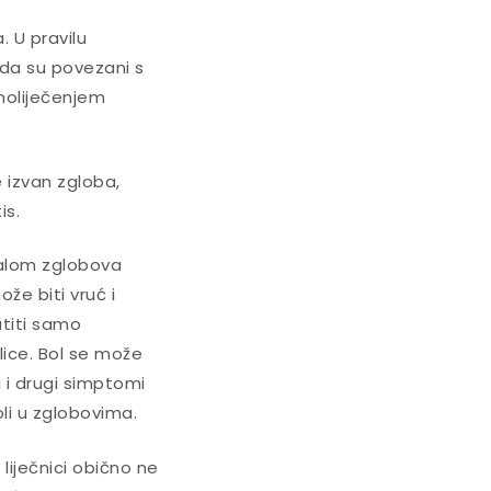
. U pravilu
Kada su povezani s
moliječenjem
 izvan zgloba,
is.
upalom zglobova
že biti vruć i
atiti samo
elice. Bol se može
i i drugi simptomi
oli u zglobovima.
 liječnici obično ne