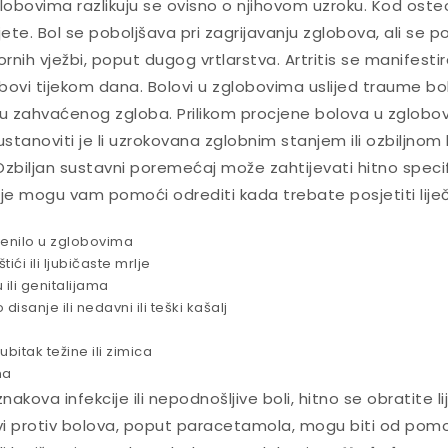
lobovima razlikuju se ovisno o njihovom uzroku. Kod osteo
jete. Bol se poboljšava pri zagrijavanju zglobova, ali se
nih vježbi, poput dugog vrtlarstva. Artritis se manifestir
obovi tijekom dana. Bolovi u zglobovima uslijed traume bol
 zahvaćenog zgloba. Prilikom procjene bolova u zglobovi
ustanoviti je li uzrokovana zglobnim stanjem ili ozbiljnom
 Ozbiljan sustavni poremećaj može zahtijevati hitno specif
je mogu vam pomoći odrediti kada trebate posjetiti liječ
rvenilo u zglobovima
tići ili ljubičaste mrlje
 ili genitalijama
disanje ili nedavni ili teški kašalj
bitak težine ili zimica
ma
nakova infekcije ili nepodnošljive boli, hitno se obratite li
vi protiv bolova, poput paracetamola, mogu biti od pomo