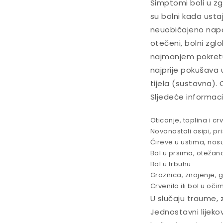
Simptomi boli u zg
su bolni kada usta
neuobičajeno napor
otečeni, bolni zgl
najmanjem pokretu
najprije pokušava 
tijela (sustavna).
Sljedeće informaci
Oticanje, toplina i c
Novonastali osipi, priš
Čireve u ustima, nosu
Bol u prsima, otežano 
Bol u trbuhu
Groznica, znojenje, gu
Crvenilo ili bol u oči
U slučaju traume, z
Jednostavni lijeko