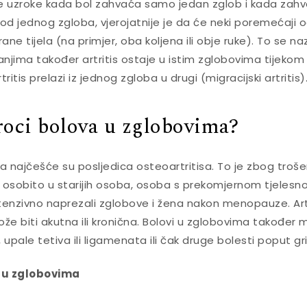
te uzroke kada bol zahvaća samo jedan zglob i kada zahv
od jednog zgloba, vjerojatnije je da će neki poremećaji o
rane tijela (na primjer, oba koljena ili obje ruke). To se na
tanjima također artritis ostaje u istim zglobovima tijekom
ritis prelazi iz jednog zgloba u drugi (migracijski artritis)
roci bolova u zglobovima?
a najčešće su posljedica osteoartritisa. To je zbog troše
 osobito u starijih osoba, osoba s prekomjernom tjelesn
tenzivno naprezali zglobove i žena nakon menopauze. Artrit
ože biti akutna ili kronična. Bolovi u zglobovima također 
upale tetiva ili ligamenata ili čak druge bolesti poput grip
 u zglobovima