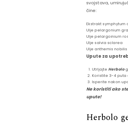
svojstava, umiruju
čine:
Ekstrakt symphytum o
Ulje pelargonium gr
Ulje pelargoinium r
Ulje salvia sclarea
Ulje anthemis nobilis
Upute za upotre
Utrljajte
Herbolo
g
Koristite 3-4 put
Isperite nakon up
Ne koristiti ako st
upute!
Herbolo ge