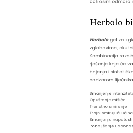
boli osim odmora i
Herbolo bi
Herbolo
gel za zgl
zglobovima, akutnih 
Kombinacija raznih
rješenje koje će vam
bojenja i sintetič
nadzorom liječnika
Smanjenje intenziteta
Opuštanje mišića
Trenutno smirenje
Trajni smirujući učin
Smanjenje napetosti
Poboljšanje udobnosti,