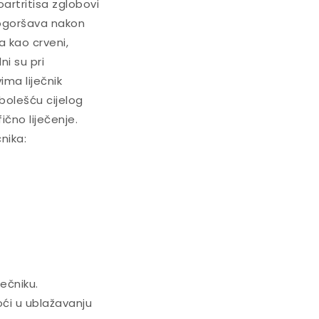
artritisa zglobovi
 pogoršava nakon
a kao crveni,
ni su pri
ma liječnik
 bolešću cijelog
ično liječenje.
nika:
ječniku.
ći u ublažavanju