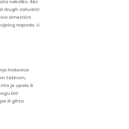
aća nekoliko. Ako
d drugih zahvatiti
ziva simetrični
 cijelog napada. U
.
nja hrskavice
om težinom,
is je upala ili
mogu biti
e ili gihta.