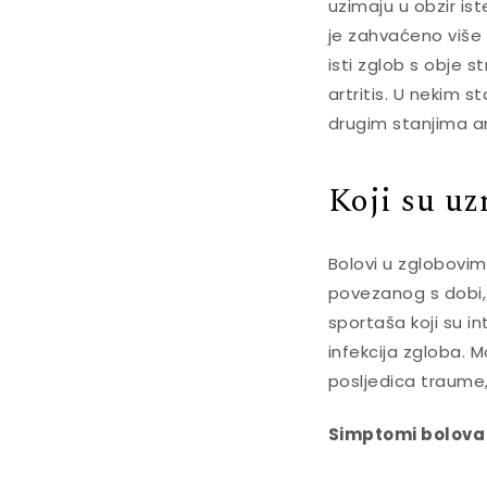
uzimaju u obzir is
je zahvaćeno više 
isti zglob s obje st
artritis. U nekim s
drugim stanjima art
Koji su uz
Bolovi u zglobovim
povezanog s dobi,
sportaša koji su in
infekcija zgloba. M
posljedica traume, 
Simptomi bolova