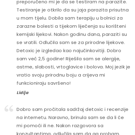
preporučeno mi je da se testiram na parazite.
Testiranje je otkrilo da su jaja parazita prisutna
u mom tijelu. Dobila sam terapiju u bolnici za
zarazne bolesti a tijekom liječenja su korišteni
kemijski lijekovi. Nakon godinu dana, paraziti su
se vratili. Odlučila sam se za prirodne lijekove.
Detoxic je izgledao kao najučinkovitiji. Dobro
sam već 2,5 godine! Riješila sam se alergije,
astme, slabosti, vrtoglavice i bolova. Moj jezik je
vratio svoju prirodnu boju a crijeva mi
funkcioniraju savršeno!
Lidija
Dobro sam pročitala sadržaj detoxic i recenzije
na internetu. Naravno, brinula sam se da li će
mi pomoći ili ne. Nakon razgovora sa
konzultantima, odlučila sam da ga probam.