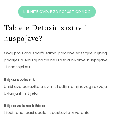
KLIKNITE OVDJE ZA POPUST OD 50%
Tablete Detoxic sastav i
nuspojave?
Ovaj proizvod sadrži samo prirodne sastojke biljnog
podrijetla. Na taj način ne izaziva nikakve nuspojave.
Ti sastojci su:
Biljka stolisnik
Uništava parazite u svim stadijima njihovog razvoja
Uklanja ih iz tijela
Biljka zelena kičica
Liječi rane, gasi upale i zaustavlja krvarenje