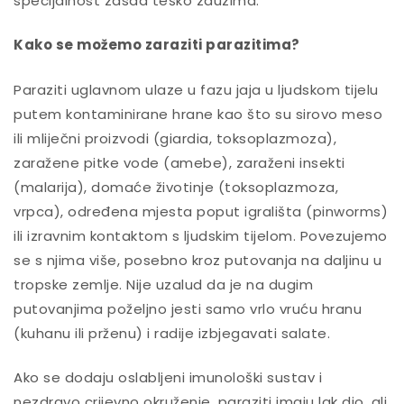
specijalnost zasad teško zauzima.
Kako se možemo zaraziti parazitima?
Paraziti uglavnom ulaze u fazu jaja u ljudskom tijelu
putem kontaminirane hrane kao što su sirovo meso
ili mliječni proizvodi (giardia, toksoplazmoza),
zaražene pitke vode (amebe), zaraženi insekti
(malarija), domaće životinje (toksoplazmoza,
vrpca), određena mjesta poput igrališta (pinworms)
ili izravnim kontaktom s ljudskim tijelom. Povezujemo
se s njima više, posebno kroz putovanja na daljinu u
tropske zemlje. Nije uzalud da je na dugim
putovanjima poželjno jesti samo vrlo vruću hranu
(kuhanu ili prženu) i radije izbjegavati salate.
Ako se dodaju oslabljeni imunološki sustav i
nezdravo crijevno okruženje, paraziti imaju lak dio, ali