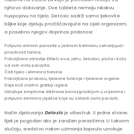
njihovo dobivanje. Ove tablete nemaju nikakvu
nuspojavu na tijelo. Detoxic sadrži samo ljekovite
biljke koje djeluju pročišćavajuće na cijeli organizam,
a posebno njegov doprinos pridonosi:
Potpuno eliminir parazite u jednom tretmanu zahvaljujući
prisutnosti tanina;
Poboljšava zdravlje štiteći srce, jetru, želudac, pluća i kožu
od svih vrsta parazita;
Čisti tijelo i eliminira toksine;
Poboljšava probavu, tjelesne funkcije i tjelesne organe;
Daje koži znatno glatkiji izgled;
Ublažuje simptome diktirane biorazgradnjom u crijevima i
potpuno eliminira jajašce koje su ostavili sami paraziti;
Način djelovanja
Detoxic
je višestruk. S jedne strane,
lijek je pogodan ako je zaražen parazitima. U takvom
slučaju, sredstvo nakon uzimanja kapsula uzrokuje