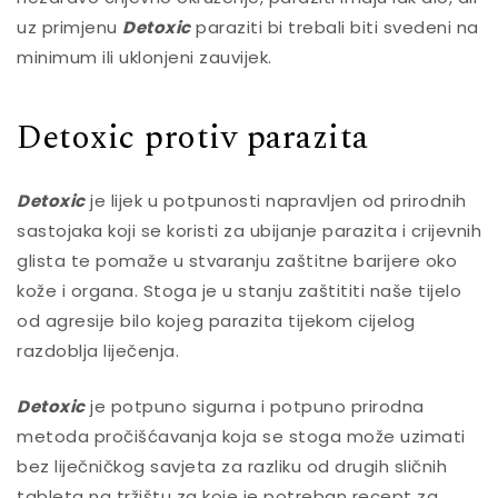
uz primjenu
Detoxic
paraziti bi trebali biti svedeni na
minimum ili uklonjeni zauvijek.
Detoxic protiv parazita
Detoxic
je lijek u potpunosti napravljen od prirodnih
sastojaka koji se koristi za ubijanje parazita i crijevnih
glista te pomaže u stvaranju zaštitne barijere oko
kože i organa. Stoga je u stanju zaštititi naše tijelo
od agresije bilo kojeg parazita tijekom cijelog
razdoblja liječenja.
Detoxic
je potpuno sigurna i potpuno prirodna
metoda pročišćavanja koja se stoga može uzimati
bez liječničkog savjeta za razliku od drugih sličnih
tableta na tržištu za koje je potreban recept za