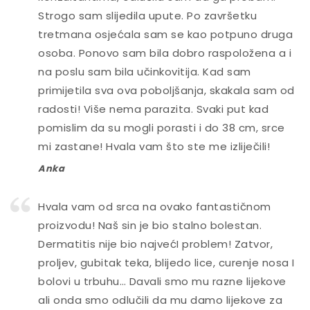
Strogo sam slijedila upute. Po završetku
tretmana osjećala sam se kao potpuno druga
osoba. Ponovo sam bila dobro raspoložena a i
na poslu sam bila učinkovitija. Kad sam
primijetila sva ova poboljšanja, skakala sam od
radosti! Više nema parazita. Svaki put kad
pomislim da su mogli porasti i do 38 cm, srce
mi zastane! Hvala vam što ste me izliječili!
Anka
Hvala vam od srca na ovako fantastičnom
proizvodu! Naš sin je bio stalno bolestan.
Dermatitis nije bio najvećI problem! Zatvor,
proljev, gubitak teka, blijedo lice, curenje nosa I
bolovi u trbuhu… Davali smo mu razne lijekove
ali onda smo odlučili da mu damo lijekove za