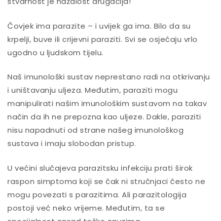
stvarnost je nažalost drugačija!
Čovjek ima parazite – i uvijek ga ima. Bilo da su
krpelji, buve ili crijevni paraziti. Svi se osjećaju vrlo
ugodno u ljudskom tijelu.
Naš imunološki sustav neprestano radi na otkrivanju
i uništavanju uljeza. Međutim, paraziti mogu
manipulirati našim imunološkim sustavom na takav
način da ih ne prepozna kao uljeze. Dakle, paraziti
nisu napadnuti od strane našeg imunološkog
sustava i imaju slobodan pristup.
U većini slučajeva parazitsku infekciju prati širok
raspon simptoma koji se čak ni stručnjaci često ne
mogu povezati s parazitima. Ali parazitologija
postoji već neko vrijeme. Međutim, ta se